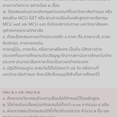
งานทางวิชาการ อย่างน้อย ๒ เรื่อง
๗. ต้องสอบผ่านภาษาอังกฤษตามเกณฑ์ที่มหาวิทยาลัยกำหนด หรือ
สอบผ้าน MCU-GET หรือ ผ่านการเรียนในหลักสูตรภาษาอังกฤษ
MCU ๐๐๕ และ MCU ๐๐๖ จัดโดยสถาบันภาษา มหาวิทยาลัยมหา
จุฬาลงกรณราชวิทยาลัย
๘. ต้องเลือกสอบภาษาต่างประเทศอีก ๑ ภาษา คือ ภาษาบาลี, ภาษา
สันสกฤต, ภาษาเยอรมัน,
ภาษาญี่ปุ่น, ภาษาจีน, หรือภาษาฝรั่งเศส เป็นต้น นิสิตชาวต่าง
ประเทศที่จบการศึกษาระดับปริญญาโทจากสถาบันการศึกษาในต่าง
ประเทศ สามารถเลือกภาษาไทยเป็นภาษาต่างประเทศ
๙. ปฏิบัติกรรมฐาน สะสมวันได้ไม่น้อยกว่า ๔๕ วัน หรือตามที่
มหาวิทยาลัยกำหนด จึงจะมีสิทธิ์ขออนุมัติสำเร็จการศึกษาได้
แผน ๒.๑ และ แผน ๒.๒
๑. ศึกษารายวิชาครบถ้วนตามเงื่อนไขที่กำหนดไว้ในหลักสูตร
๒. ได้ค่าระดับเฉลี่ยหน่วยกิตสะสมไม่ต่ำกว่า ๓.๐๐ จากระบบ ๔ แต้ม
๓. ผ่านการสอบวัดคุณสมบัติที่เกี่ยวกับบทความ จำนวน ๒ ชิ้น และ