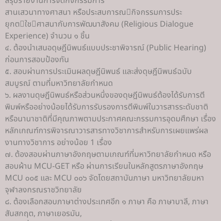
สรุปรายงานการจัดกิจกรรมการ
สานเสวนาทางศาสนา หรือประสบการณกิจกรรมการประ
ยุกตใชศาสนากับการพัฒนาสังคม (Religious Dialogue
Experience) จำนวน ๑ ชิ้น
๔. ต้องนำเสนอดุษฎีนิพนธ์แบบประชาพิจารณ์ (Public Hearing)
ก่อนการสอบป้องกัน
๕. สอบผ่านการประเมินผลดุษฎีนิพนธ์ และส่งดุษฎีนิพนธ์ฉบับ
สมบูรณ์ ตามที่มหาวิทยาลัยกำหนด
๖. ผลงานดุษฎีนิพนธ์หรือส่วนหนึ่งของดุษฎีนิพนธ์ต้องได้รับการตี
พิมพ์หรืออย่างน้อยได้รับการรับรองการตีพิมพ์ในวารสารระดับชาติ
หรือนานาชาติที่มีคุณภาพตามประกาศคณะกรรมการอุดมศึกษา เรื่อง
หลักเกณฑ์การพิจารณาวารสารทางวิชาการสำหรับการเผยแพร่ผล
งานทางวิชาการ อย่างน้อย 1 เรื่อง
๗. ต้องสอบผ่านภาษาอังกฤษตามเกณฑ์ที่มหาวิทยาลัยกำหนด หรือ
สอบผ้าน MCU-GET หรือ ผ่านการเรียนในหลักสูตรภาษาอังกฤษ
MCU ๐๐๕ และ MCU ๐๐๖ จัดโดยสถาบันภาษา มหาวิทยาลัยมหา
จุฬาลงกรณราชวิทยาลัย
๘. ต้องเลือกสอบภาษาต่างประเทศอีก ๑ ภาษา คือ ภาษาบาลี, ภาษา
สันสกฤต, ภาษาเยอรมัน,