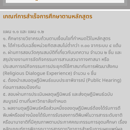
เกณฑ์การสำเร็จการศึกษาตามหลักสูตร
แผน ๑.๑ และ แผน ๑.๒
๑. ศึกษารายวิชาครบถ้วนตามเงื่อนไขที่กำหนดไว้ในหลักสูตร
๒. ได้ค่าระดับเฉลี่ยหน่วยกิตสะสมไม่ต่ำกว่า ๓.๐๐ จากระบบ ๔ แต้ม
๓. ผ่านการสอบวัดคุณสมบัติที่เกี่ยวกับบทความ จำนวน ๒ ชิ้น และ
สรุปรายงานการจัดกิจกรรมการสานเสวนาทางศาสนา หรือ
ประสบการณ์กิจกรรมการประยุกต์ใช้ศาสนากับการพัฒนาสังคม
(Religious Dialogue Experience) จำนวน ๑ ชิ้น
๔. ต้องนำเสนอดุษฎีนิพนธ์แบบประชาพิจารณ์ (Public Hearing)
ก่อนการสอบป้องกัน
๕. สอบผ่านการประเมินผลดุษฎีนิพนธ์ และส่งดุษฎีนิพนธ์ฉบับ
สมบูรณ์ ตามที่มหาวิทยาลัยกำหนด
๖. ผลงานดุษฎีนิพนธ์หรือส่วนหนึ่งของดุษฎีนิพนธ์ต้องได้รับการตี
พิมพ์หรืออย่างน้อยได้รับการรับรองการตีพิมพ์ในวารสารระดับชาติ
หรือนานาชาติที่มีคุณภาพตามประกาศคณะกรรมการอุดมศึกษา เรื่อง
หลักเกณฑ์การพิจารณาวารสารทางวิชาการสำหรับการเผยแพร่ผล