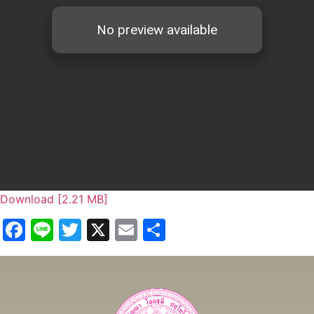
Download [2.21 MB]
Facebook
Line
Twitter
X
Email
Share