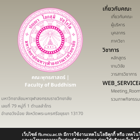
เกี่ยวกับคณะ
เกี่ยวกับคณะ
ผู้บริหาร
บุคลากร
ภาควิชา
วิชาการ
หลักสูตร
งานวิจัย
วารสารวิชาการ
คณะพุทธศาสตร์ |
WEB_SERVICE
Faculty of Buddhism
Meeting_Roo
มหาวิทยาลัยมหาจุฬาลงกรณราชวิทยาลัย
รวมภาพกิจกรรม
เลขที่ 79 หมู่ที่ 1 ตำบลลำไทร
อำเภอวังน้อย จังหวัดพระนครศรีอยุธยา 13170
เว็บไซด์ fb.mcu.ac.th มีการใช้งานเทคโนโลยีคุกกี้ หรือ เทคโนโ