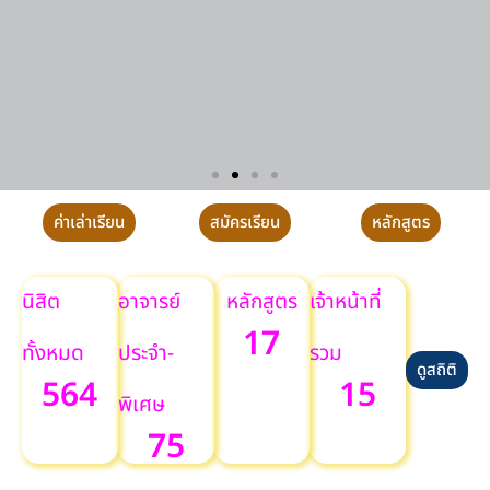
คณะพุทธศาสตร์
การฝึกปฏิบัติวิปัสสนากัมมัฏฐาน ประจำปี
ค่าเล่าเรียน
สมัครเรียน
หลักสูตร
นิสิต
อาจารย์
หลักสูตร
เจ้าหน้าที่
17
ทั้งหมด
ประจำ-
รวม
ดูสถิติ
564
15
พิเศษ
75