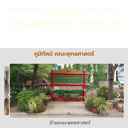
"ผลิตบัณฑิตให้มีสติปัญญาและคุณธรรม วิจัยและสร้างพุทธนวัตกรรมเพื่อ
พัฒนาจิตใจและสังคม"
"To produce graduates with wisdom and morality, research
and create Buddhist innovations to cultivate the mind and
society."
ภูมิทัศน์ คณะพุทธศาสตร์
ป้ายคณะพุทธศาสตร์