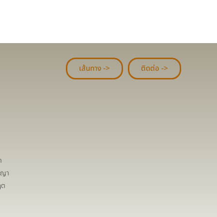
เส้นทาง ->
ติดต่อ ->
า
ชญา
ฤต