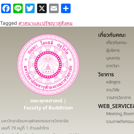
Facebook
Line
Twitter
X
Email
Share
Tagged
ศาสนาและปรัชญาสู่สังคม
เกี่ยวกับคณะ
เกี่ยวกับคณะ
ผู้บริหาร
บุคลากร
ภาควิชา
วิชาการ
หลักสูตร
งานวิจัย
วารสารวิชาการ
คณะพุทธศาสตร์ |
WEB_SERVICE
Faculty of Buddhism
Meeting_Roo
มหาวิทยาลัยมหาจุฬาลงกรณราชวิทยาลัย
รวมภาพกิจกรรม
เลขที่ 79 หมู่ที่ 1 ตำบลลำไทร