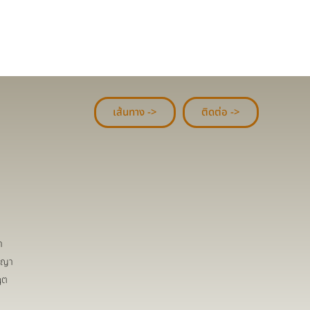
เส้นทาง ->
ติดต่อ ->
า
ชญา
ฤต