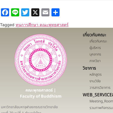
Facebook
Line
Twitter
X
Email
Share
Tagged
ทุนการศึกษา คณะพุทธศาสตร์
เกี่ยวกับคณะ
เกี่ยวกับคณะ
ผู้บริหาร
บุคลากร
ภาควิชา
วิชาการ
หลักสูตร
งานวิจัย
วารสารวิชาการ
คณะพุทธศาสตร์ |
WEB_SERVICE
Faculty of Buddhism
Meeting_Roo
มหาวิทยาลัยมหาจุฬาลงกรณราชวิทยาลัย
รวมภาพกิจกรรม