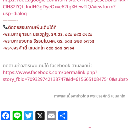
ClH82ZQtcIndHGgDyeOxve62tgXHewTlQ/viewform?
usp=dialog
———-
ติดต่อสอบถามเพิ่มเติมได้ที่
-พระมหายุทธนา นรเชฏโฐ, รศ.ดร. ๐๙๐ ๒๙๕ ๔๑๙๐
-พระมหายงยุทธ ธีรธมฺโม,ผศ. ดร. ๐๘๔ ๗๒๓ ๑๗๖๕
-พระขจรศักดิ์ เขมสกฺโก ๐๙๘ ๘๘๔ ๓๗๑๕
ติดตามข่าวสารเพิ่มเติมได้ facebook ตามลิงค์นี้ :
https://www.facebook.com/permalink.php?
story_fbid=709329742138747&id=61566510847510&subs
ภาพและเนื้อหาข่าวโดย พระขจรศักดิ์ เขมสกฺโก
Facebook
Line
Twitter
X
Email
Share