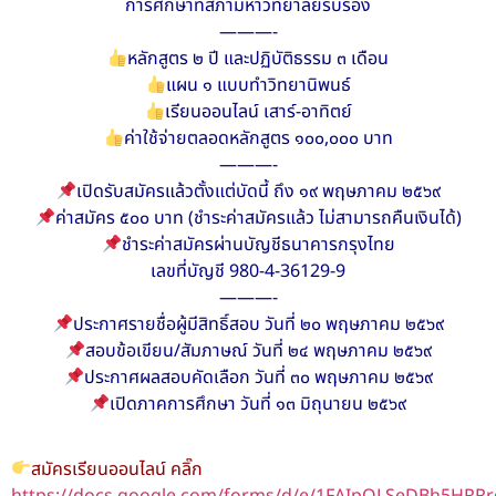
การศึกษาที่สภามหาวิทยาลัยรับรอง
———-
หลักสูตร ๒ ปี และปฏิบัติธรรม ๓ เดือน
แผน ๑ แบบทำวิทยานิพนธ์
เรียนออนไลน์ เสาร์-อาทิตย์
ค่าใช้จ่ายตลอดหลักสูตร ๑๐๐,๐๐๐ บาท
———-
เปิดรับสมัครแล้วตั้งแต่บัดนี้ ถึง ๑๙ พฤษภาคม ๒๕๖๙
ค่าสมัคร ๕๐๐ บาท (ชำระค่าสมัครแล้ว ไม่สามารถคืนเงินได้)
ชำระค่าสมัครผ่านบัญชีธนาคารกรุงไทย
เลขที่บัญชี 980-4-36129-9
———-
ประกาศรายชื่อผู้มีสิทธิ์สอบ วันที่ ๒๐ พฤษภาคม ๒๕๖๙
สอบข้อเขียน/สัมภาษณ์ วันที่ ๒๔ พฤษภาคม ๒๕๖๙
ประกาศผลสอบคัดเลือก วันที่ ๓๐ พฤษภาคม ๒๕๖๙
เปิดภาคการศึกษา วันที่ ๑๓ มิถุนายน ๒๕๖๙
สมัครเรียนออนไลน์ คลิ๊ก
https://docs.google.com/forms/d/e/1FAIpQLSeDBh5HRR