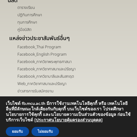
นิสิต
ตารางเรียน
ปฏิทินการศึกษา
ทุนการศึกษา
คู่มือนิสิต
แหล่งข่าวประชาสัมพันธ์อื่นๆ
Facebook_Thai Program
Facebook_English Program
Facebook_ภาควิชาพระพุทธศาสนา
Facebook_ภาควิชาศาสนาและปรัชญา
Facebook_ภาควิชาบาลีและสันสกฤต
Web_ภาควิชาศาสนาและปรัชญา
ข่าวสารการรับสมัครงาน
เว็บไซด์ fb.mcu.ac.th มีการใช้งานเทคโนโลยีคุกกี้ หรือ เทคโนโลยี
เส้นทาง ->
ติดต่อ ->
อื่นที่มีลักษณะใกล้เคียงกันกับคุกกี้ บนเว็บไซด์ของเรา โปรดศึกษา
นโยบายการใช้คุกกี้ และนโยบายความเป็นส่วนตัวของข้อมูล ก่อนใช้
บริการเว็บไซด์
[ประกาศนโยบายคุ้มครองส่วนบุคคล]
ยอมรับ
ไม่ยอมรับ
Copyright ©2025 Faculty of Buddhism. All rights reserved