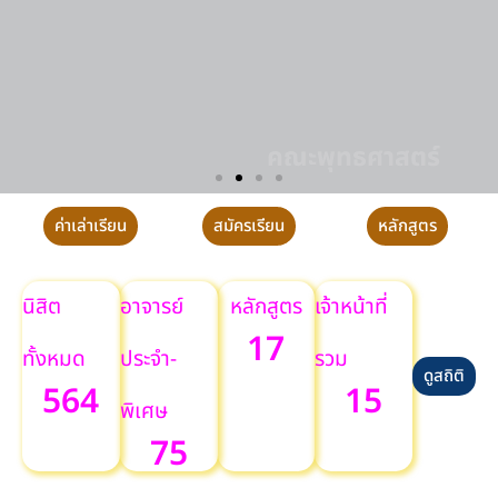
คณะพุทธศาสตร์
การฝึกปฏิบัติวิปัสสนากัมมัฏฐาน ประจำปี
ค่าเล่าเรียน
สมัครเรียน
หลักสูตร
นิสิต
อาจารย์
หลักสูตร
เจ้าหน้าที่
17
ทั้งหมด
ประจำ-
รวม
ดูสถิติ
564
15
พิเศษ
75