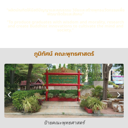
"ผลิตบัณฑิตให้มีสติปัญญาและคุณธรรม วิจัยและสร้างพุทธนวัตกรรมเพื่อ
พัฒนาจิตใจและสังคม"
"To produce graduates with wisdom and morality, research
and create Buddhist innovations to cultivate the mind and
society."
ภูมิทัศน์ คณะพุทธศาสตร์
ป้ายคณะพุทธศาสตร์