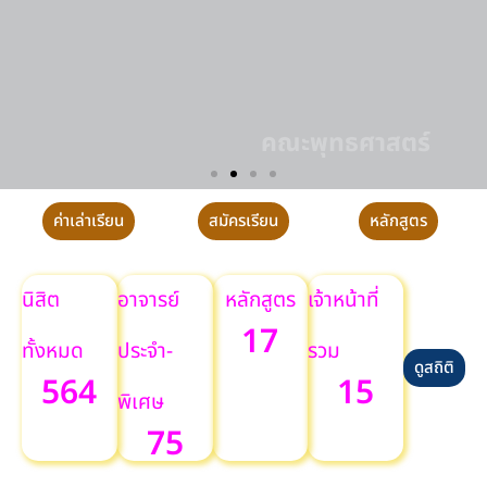
คณะพุทธศาสตร์
การฝึกปฏิบัติวิปัสสนากัมมัฏฐาน ประจำปี
ค่าเล่าเรียน
สมัครเรียน
หลักสูตร
นิสิต
อาจารย์
หลักสูตร
เจ้าหน้าที่
17
ทั้งหมด
ประจำ-
รวม
ดูสถิติ
564
15
พิเศษ
75