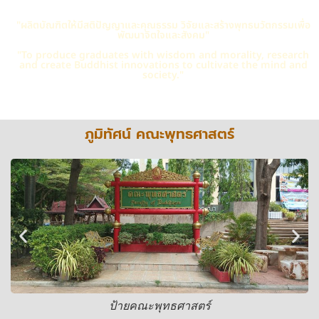
"ผลิตบัณฑิตให้มีสติปัญญาและคุณธรรม วิจัยและสร้างพุทธนวัตกรรมเพื่อ
พัฒนาจิตใจและสังคม"
"To produce graduates with wisdom and morality, research
and create Buddhist innovations to cultivate the mind and
society."
ภูมิทัศน์ คณะพุทธศาสตร์
ป้ายคณะพุทธศาสตร์