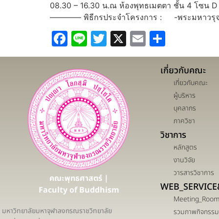
08.30 – 16.30 น.ณ ห้องพุทธเมตตา ชั้น 4 โซน 
———— พิธีกรประจำโครงการ : -พระมหาวรุจน์ อช
Facebook
Line
Twitter
X
Email
Share
เกี่ยวกับคณะ
เกี่ยวกับคณะ
ผู้บริหาร
บุคลากร
ภาควิชา
วิชาการ
หลักสูตร
งานวิจัย
วารสารวิชาการ
คณะพุทธศาสตร์ |
WEB_SERVICE
Faculty of Buddhism
Meeting_Roo
มหาวิทยาลัยมหาจุฬาลงกรณราชวิทยาลัย
รวมภาพกิจกรรม