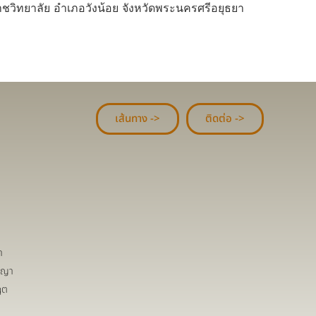
วิทยาลัย อำเภอวังน้อย จังหวัดพระนครศรีอยุธยา
เส้นทาง ->
ติดต่อ ->
า
ชญา
ฤต