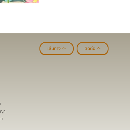
เส้นทาง ->
ติดต่อ ->
า
ชญา
ฤต