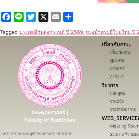
Facebook
Line
Twitter
X
Email
Share
Tagged
ประเพณีวันสงกรานต์ ปี 2569
,
สรงน้ำพระปีใหม่ไทย ปี
เกี่ยวกับคณะ
เกี่ยวกับคณะ
ผู้บริหาร
บุคลากร
ภาควิชา
วิชาการ
หลักสูตร
งานวิจัย
วารสารวิชาการ
คณะพุทธศาสตร์ |
WEB_SERVICE
Faculty of Buddhism
Meeting_Roo
มหาวิทยาลัยมหาจุฬาลงกรณราชวิทยาลัย
รวมภาพกิจกรรม