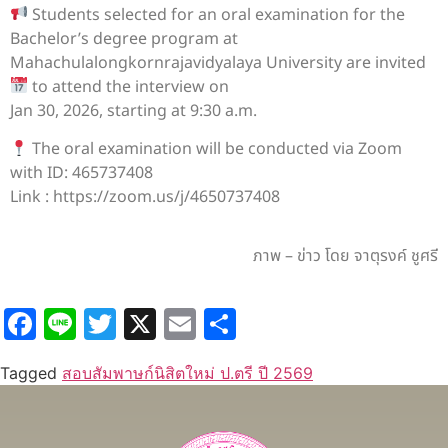
Students selected for an oral examination for the
Bachelor’s degree program at
Mahachulalongkornrajavidyalaya University are invited
to attend the interview on
Jan 30, 2026, starting at 9:30 a.m.
The oral examination will be conducted via Zoom
with ID: 465737408
Link : https://zoom.us/j/4650737408
ภาพ – ข่าว โดย จาตุรงค์ ชูศรี
Facebook
Line
Twitter
X
Email
Share
Tagged
สอบสัมพาษก์นิสิตใหม่ ป.ตรี ปี 2569