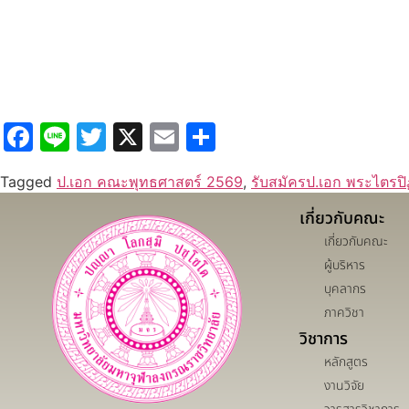
Facebook
Line
Twitter
X
Email
Share
Tagged
ป.เอก คณะพุทธศาสตร์ 2569
,
รับสมัครป.เอก พระไตรป
เกี่ยวกับคณะ
เกี่ยวกับคณะ
ผู้บริหาร
บุคลากร
ภาควิชา
วิชาการ
หลักสูตร
งานวิจัย