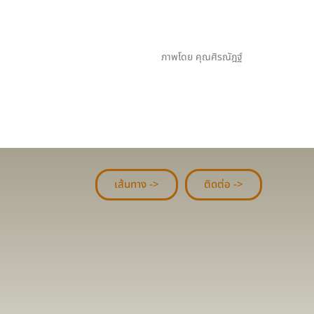
ภาพโดย คุณศิรณัฎฐ์
เส้นทาง ->
ติดต่อ ->