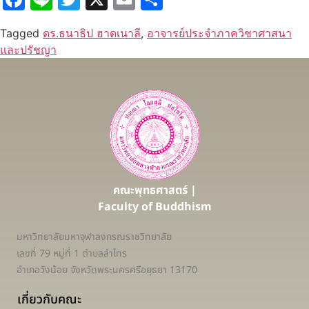
Tagged
ดร.ธนาธิป ฮาดเนาลี
,
อาจารย์ประจำภาควิชาศาสนา
และปรัชญา
คณะพุทธศาสตร์ |
Faculty of Buddhism
มหาวิทยาลัยมหาจุฬาลงกรณราชวิทยาลัย
เลขที่ 79 หมู่ที่ 1 ตำบลลำไทร
อำเภอวังน้อย จังหวัดพระนครศรีอยุธยา 13170
เกี่ยวกับคณะ