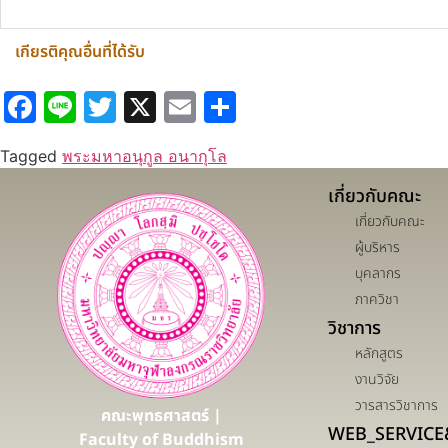
เกียรติคุณอื่นที่ได้รับ
Facebook
Line
Twitter
X
Email
Share
Tagged
พระมหาอนุกูล อนากุโล
เกี่ยวกับคณะ
เกี่ยวกับคณะ
ผู้บริหาร
บุคลากร
ภาควิชา
วิชาการ
หลักสูตร
งานวิจัย
วารสารวิชาการ
คณะพุทธศาสตร์ |
WEB_SERVICE
Faculty of Buddhism