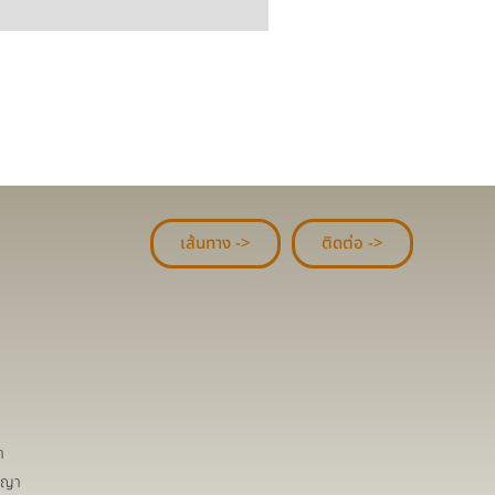
เส้นทาง ->
ติดต่อ ->
า
ชญา