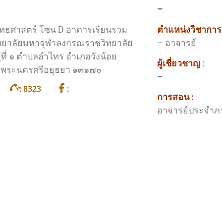
–
ทธศาสตร์ โซน D อาคารเรียนรวม
ตำแหน่งวิชาการ 
ทยาลัยมหาจุฬาลงกรณราชวิทยาลัย
– อาจารย์
่ที่ ๑ ตำบลลำไทร อำเภอวังน้อย
ผู้เชี่ยวชาญ
:
ัดพระนครศรีอยุธยา ๑๓๑๗๐
–
: 8323
:
การสอน :
อาจารย์ประจำภ