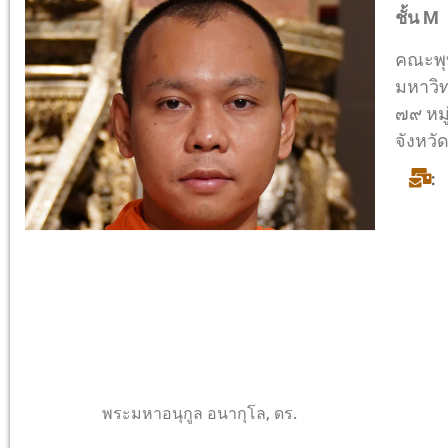
ชั้น M
คณะพุ
มหาวิ
๗๙ หมู
จังหว
:
พระมหาอนุกูล อนากุโล, ดร.