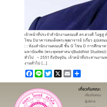
เจ้าหน้าที่ประจำสำนักงานคณบดี ดร.ดวงดี โอฐสู
โซน Dอาคารสมเด็จพระพุฒาจารย์ (เกี่ยว อุปเสณ
: : ห้องสำนักงานคณบดี ชั้น G โซน D การศึกษ
มหาบัณฑิต (พระพุทธศาสนา(ฺBuddhist Studies))
ทั่วไป – 2551 ถึงปัจจุบัน. เจ้าหน้าที่ประสานง
งานทั่วไป […]
Facebook
Line
Twitter
X
Email
Share
เกี่ยวกับคณะ
เกี่ยวกับคณะ
ผู้บริหาร