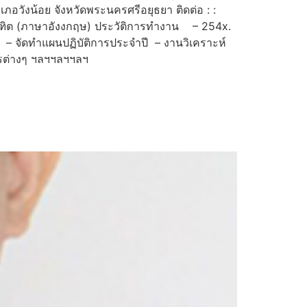
วังน้อย จังหวัดพระนครศรีอยุธยา ติดต่อ : :
ฑิต (ภาษาอังงกฤษ) ประวัติการทำงาน – 254x.
ณะ – จัดทำแผนปฏิบัติการประจำปี – งานวิเคราะห์
รต่างๆ ฯลฯฯลฯฯลฯ