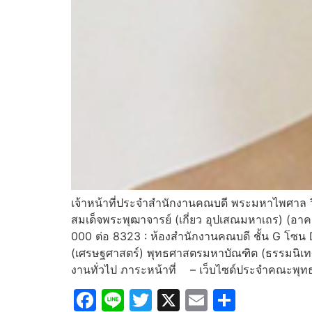
เจ้าหน้าที่ประจำสำนักงานคณบดี พระมหาไพศาล 
สมเด็จพระพุฒาจารย์ (เกี่ยว อุปเสณมหาเถร) (อา
000 ต่อ 8323 : ห้องสำนักงานคณบดี ชั้น G โซ
(เศรษฐศาสตร์) พุทธศาสตรมหาบัณฑิต (ธรรมนิเทศ) 
งานทั่วไป ภาระหน้าที่ – เว็บไซด์ประจำคณะพุ
Facebook
Line
Twitter
X
Email
Share