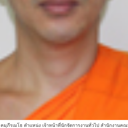
คมฺภีรเมโธ ตำแหน่ง เจ้าหน้าที่นักจัดการงานทั่วไป สำนักงา