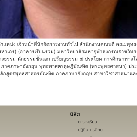
 ตำแหน่ง เจ้าหน้าที่นักจัดการงานทั่วไป สำนักงานคณบดี คณะพุ
มหาเถร) (อาคารเรียนรวม) มหาวิทยาลัยมหาจุฬาลงกรณราชวิทยาลั
าทางธรรม นักธรรมชั้นเอก เปรียญธรรม ๔ ประโยค การศึกษาทาง
 ภาคภาษาอังกฤษ พุทธศาสตรดุษฎีบัณฑิต (พระพุทธศาสนา) ประวั
านหลักสูตรพุทธศาสตรบัณฑิต ภาคภาษาอังกฤษ สาขาวิชาศาสนาและปร
นิสิต
ตารางเรียน
ปฏิทินการศึกษา