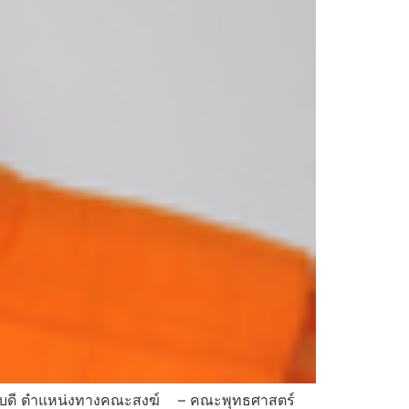
นคณบดี ตำแหน่งทางคณะสงฆ์ – คณะพุทธศาสตร์