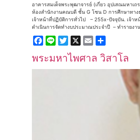
อาคารสมเด็จพระพุฒาจารย์ (เกี่ยว อุปเสณมหาเถร
ห้องสำนักงานคณบดี ชั้น G โซน D การศึกษาทา
เจ้าหน้าที่ปฏิบัติการทั่วไป – 255x-ปัจจุบัน. เ
ดำเนินการจัดทำงบประมาณประจำปี – ทำรายงานสร
Facebook
Line
Twitter
X
Email
Share
พระมหาไพศาล วิสาโล