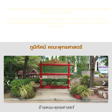
"ผลิตบัณฑิตให้มีสติปัญญาและคุณธรรม วิจัยและสร้างพุทธนวัตกรรมเพื่อ
พัฒนาจิตใจและสังคม"
"To produce graduates with wisdom and morality, research
and create Buddhist innovations to cultivate the mind and
society."
ภูมิทัศน์ คณะพุทธศาสตร์
ป้ายคณะพุทธศาสตร์