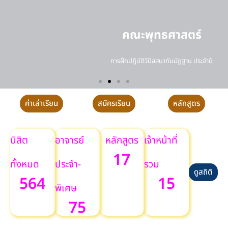
คณะพุทธศาสตร์
การฝึกปฏิบัติวิปัสสนากัมมัฏฐาน ประจำปี
ค่าเล่าเรียน
สมัครเรียน
หลักสูตร
นิสิต
อาจารย์
หลักสูตร
เจ้าหน้าที่
17
ทั้งหมด
ประจำ-
รวม
ดูสถิติ
564
15
พิเศษ
75