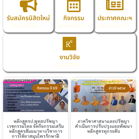
รับสมัครนิสิตใหม่
กิจกรรม
ประกาศคณะฯ
ดูรายละเอียด >>
ดูรายละเอียด >>
ดูรายละเอียด >>
งานวิจัย
ดูรายละเอียด >>
กิจกรรม ปี 69
ข่าวปี ๒๕๖๙
หลักสูตรป.พุทธปรัชญา
ภาควิชาศาสนาและปรัชญา
เวชกรรมไทย จัดกิจกรรมเสริม
ดำเนินการปรับปรุงและพัฒนา
หลักสูตรสัมมนาทางวิชาการ
หลักสูตรทุกระดับ
การใช้ยาสมุนไพรรักษาฝี