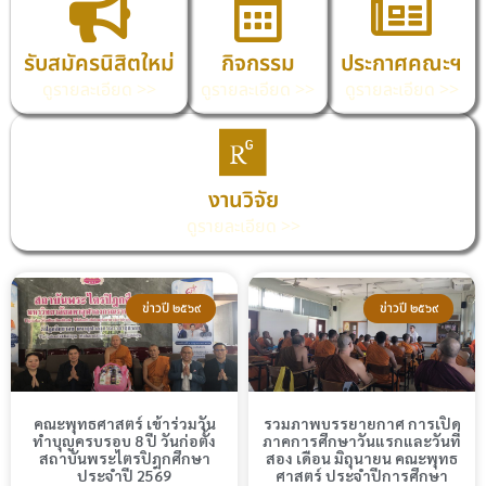
รับสมัครนิสิตใหม่
กิจกรรม
ประกาศคณะฯ
ดูรายละเอียด >>
ดูรายละเอียด >>
ดูรายละเอียด >>
งานวิจัย
ดูรายละเอียด >>
ข่าวปี ๒๕๖๙
ข่าวปี ๒๕๖๙
คณะพุทธศาสตร์ เข้าร่วมวัน
รวมภาพบรรยายกาศ การเปิด
ทำบุญครบรอบ 8 ปี วันก่อตั้ง
ภาคการศึกษาวันแรกและวันที่
สถาบันพระไตรปิฎกศึกษา
สอง เดือน มิถุนายน คณะพุทธ
ประจำปี 2569
ศาสตร์ ประจำปีการศึกษา