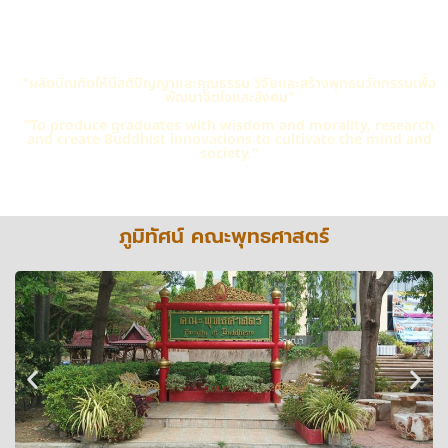
"ผลิตบัณฑิตให้มีสติปัญญาและคุณธรรม วิจัยและสร้างพุทธนวัตกรรมเพื่อ
พัฒนาจิตใจและสังคม"
"To produce graduates with wisdom and morality, research
and create Buddhist innovations to cultivate the mind and
society."
ภูมิทัศน์ คณะพุทธศาสตร์