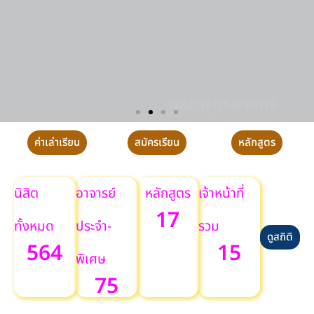
คณะพุทธศาสตร์
การฝึกปฏิบัติวิปัสสนากัมมัฏฐาน ประจำปี
ค่าเล่าเรียน
สมัครเรียน
หลักสูตร
นิสิต
อาจารย์
หลักสูตร
เจ้าหน้าที่
17
ทั้งหมด
ประจำ-
รวม
ดูสถิติ
564
15
พิเศษ
75