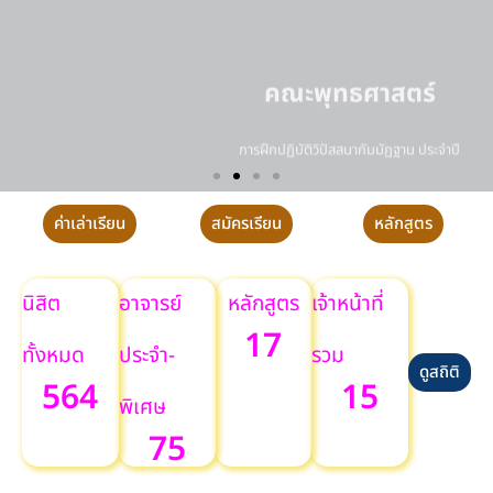
คณะพุทธศาสตร์
การฝึกปฏิบัติวิปัสสนากัมมัฏฐาน ประจำปี
ค่าเล่าเรียน
สมัครเรียน
หลักสูตร
นิสิต
อาจารย์
หลักสูตร
เจ้าหน้าที่
17
ทั้งหมด
ประจำ-
รวม
ดูสถิติ
564
15
พิเศษ
75