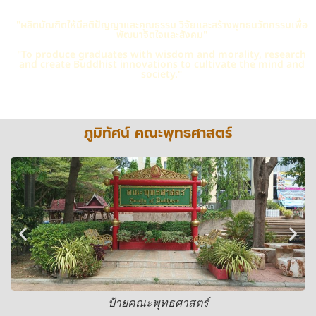
"ผลิตบัณฑิตให้มีสติปัญญาและคุณธรรม วิจัยและสร้างพุทธนวัตกรรมเพื่อ
พัฒนาจิตใจและสังคม"
"To produce graduates with wisdom and morality, research
and create Buddhist innovations to cultivate the mind and
society."
ภูมิทัศน์ คณะพุทธศาสตร์
ป้ายคณะพุทธศาสตร์