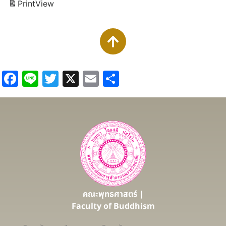
Print
View
Facebook
Line
Twitter
X
Email
Share
คณะพุทธศาสตร์ |
Faculty of Buddhism