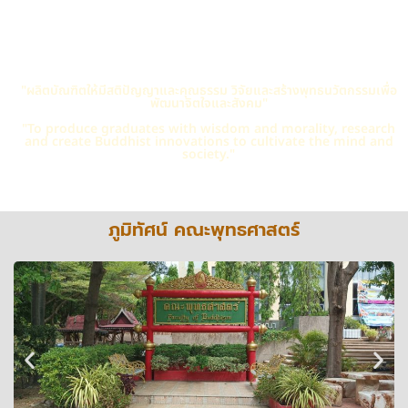
"ผลิตบัณฑิตให้มีสติปัญญาและคุณธรรม วิจัยและสร้างพุทธนวัตกรรมเพื่อ
พัฒนาจิตใจและสังคม"
"To produce graduates with wisdom and morality, research
and create Buddhist innovations to cultivate the mind and
society."
ภูมิทัศน์ คณะพุทธศาสตร์