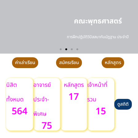
คณะพุทธศาสตร์
การฝึกปฏิบัติวิปัสสนากัมมัฏฐาน ประจำปี
ค่าเล่าเรียน
สมัครเรียน
หลักสูตร
นิสิต
อาจารย์
หลักสูตร
เจ้าหน้าที่
17
ทั้งหมด
ประจำ-
รวม
ดูสถิติ
564
15
พิเศษ
75