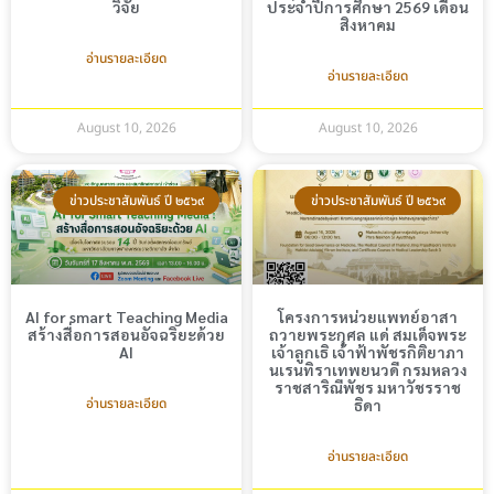
วิจัย
ประจำปีการศึกษา 2569 เดือน
สิงหาคม
อ่านรายละเอียด
อ่านรายละเอียด
August 10, 2026
August 10, 2026
ข่าวประชาสัมพันธ์ ปี ๒๕๖๙
ข่าวประชาสัมพันธ์ ปี ๒๕๖๙
AI for smart Teaching Media
โครงการหน่วยแพทย์อาสา
สร้างสื่อการสอนอัจฉริยะด้วย
ถวายพระกุศล แด่ สมเด็จพระ
AI
เจ้าลูกเธิ เจ้าฟ้าพัชรกิติยาภา
นเรนทิราเทพยนวดี กรมหลวง
ราชสาริณีพัชร มหาวัชรราช
อ่านรายละเอียด
ธิดา
อ่านรายละเอียด